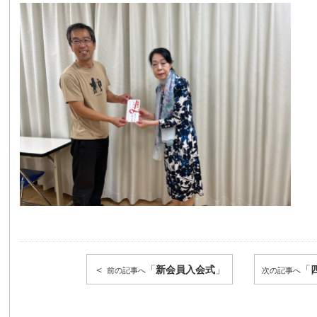
＜
「
新会員入会式
」
「
前の記事へ
次の記事へ