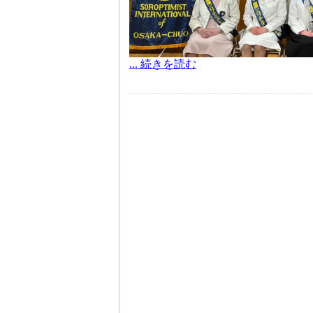
... 続きを読む
ル大阪 浪速の間で『第21回ふれ
バザーを開催致しました。初めての
360名の参加で大盛況でした。シ
った皆様、遠方よりお越し頂き有難
た。多々不手際もございましたこと
会長挨拶、熊谷パストガバナーのご
の後、Sクラブの帝塚山中学校高等
中学校高等学校吹奏楽部の先生から
なお喋りと素晴らしい歌声「千の風
頂き、安堵いたしました。バザーも