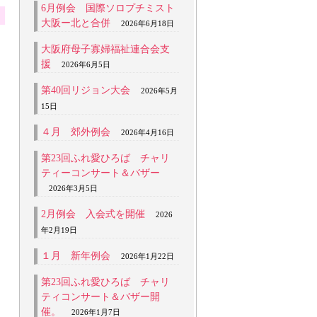
6月例会 国際ソロプチミスト
大阪ー北と合併
2026年6月18日
大阪府母子寡婦福祉連合会支
援
2026年6月5日
第40回リジョン大会
2026年5月
15日
４月 郊外例会
2026年4月16日
第23回ふれ愛ひろば チャリ
ティーコンサート＆バザー
2026年3月5日
2月例会 入会式を開催
2026
年2月19日
１月 新年例会
2026年1月22日
第23回ふれ愛ひろば チャリ
ティコンサート＆バザー開
催。
2026年1月7日