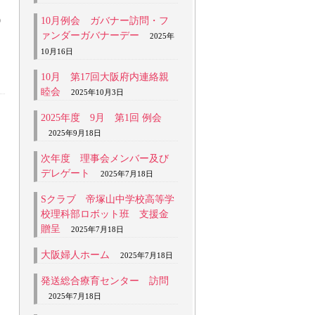
9
10月例会 ガバナー訪問・フ
ァンダーガバナーデー
2025年
10月16日
ェ
10月 第17回大阪府内連絡親
ト
睦会
2025年10月3日
都
2025年度 9月 第1回 例会
テ
2025年9月18日
&
次年度 理事会メンバー及び
さ
デレゲート
2025年7月18日
Sクラブ 帝塚山中学校高等学
校理科部ロボット班 支援金
贈呈
2025年7月18日
大阪婦人ホーム
2025年7月18日
発送総合療育センター 訪問
り
2025年7月18日