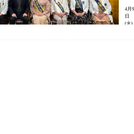
4月
日
(火)
シ
ラ
ン
ホ
愛ひろば』として秋川雅史氏をお招きして、チャリティー講演会
会場でコロナ禍をへて5年ぶりの開催でしたが、予想を上回る
ェラトン都ホテル大阪の皆様、有難うございました。ご来場くだ
うございました。皆様のお陰で無事に開催することが出来まし
、お許しくださいませ。
挨拶に始まり、美味しい日本料理に舌鼓をうちました。ランチ
学校理科部ロボット班の先生と生徒さんから、Sクラブ上宮学園
、それぞれ活動報告をされました。その後、秋川雅史氏の軽快
になって〜〜♫」に感動し、とても良かった楽しかったとお帰
盛況で出店舗様にも喜んで頂けたようです。