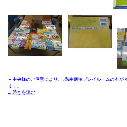
－中央様のご厚意により、5階南病棟プレイルームの本が
ます。
... 続きを読む
本日
11時に
全冊納品完了し、全て寄贈シールを貼り終えま
病棟師長、保育士はもちろんのこと、局長等幹部も、
定期的に患児に対するご支援いただけること、非常に感謝
今年度は、２，３才から読める絵本（アンパンマン、のん
小学校高学年以上を対象とした人体、病気の本等、プレイ